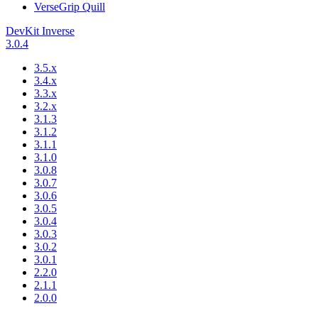
VerseGrip Quill
DevKit Inverse
3.0.4
3.5.x
3.4.x
3.3.x
3.2.x
3.1.3
3.1.2
3.1.1
3.1.0
3.0.8
3.0.7
3.0.6
3.0.5
3.0.4
3.0.3
3.0.2
3.0.1
2.2.0
2.1.1
2.0.0