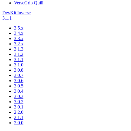
VerseGrip Quill
DevKit Inverse
3.1.1
3.5.x
3.4.x
3.3.x
3.2.x
3.1.3
3.1.2
3.1.1
3.1.0
3.0.8
3.0.7
3.0.6
3.0.5
3.0.4
3.0.3
3.0.2
3.0.1
2.2.0
2.1.1
2.0.0