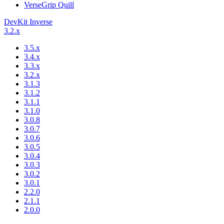
VerseGrip Quill
DevKit Inverse
3.2.x
3.5.x
3.4.x
3.3.x
3.2.x
3.1.3
3.1.2
3.1.1
3.1.0
3.0.8
3.0.7
3.0.6
3.0.5
3.0.4
3.0.3
3.0.2
3.0.1
2.2.0
2.1.1
2.0.0