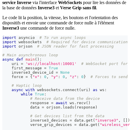
service Inverse
via l'interface
WebSockets
pour lire les données de
la base de données
Inverse3
et
Verse Grip sans fil
.
Le code lit la position, la vitesse, les boutons et l'orientation des
dispositifs et envoie une commande de force nulle à l'élément
Inverse3
une commande de force nulle.
import
 asyncio  
# To run async loops
import
 websockets  
# Required for device communication
import
 orjson  
# JSON reader for fast processing
# Main asynchronous loop
async
def
main
(
)
:
    uri 
=
'ws://localhost:10001'
# WebSocket port for 
    first_message 
=
True
    inverse3_device_id 
=
None
    force 
=
{
"x"
:
0
,
"y"
:
0
,
"z"
:
0
}
# Forces to send 
# Haptic loop
async
with
 websockets
.
connect
(
uri
)
as
 ws
:
while
True
:
# Receive data from the device
            response 
=
await
 ws
.
recv
(
)
            data 
=
 orjson
.
loads
(
response
)
# Get devices list from the data
            inverse3_devices 
=
 data
.
get
(
"inverse3"
,
[
]
)
            verse_grip_devices 
=
 data
.
get
(
"wireless_ver