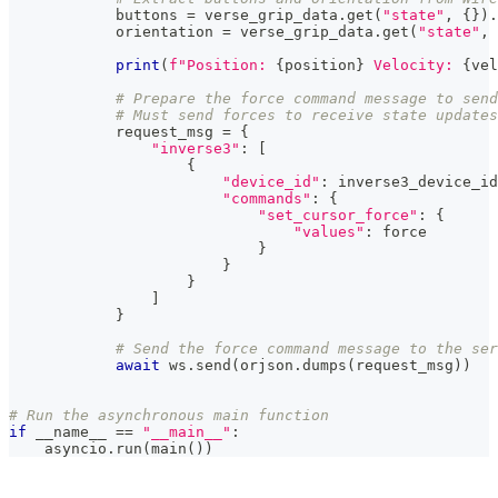
            buttons 
=
 verse_grip_data
.
get
(
"state"
,
{
}
)
.
            orientation 
=
 verse_grip_data
.
get
(
"state"
,
print
(
f"Position: 
{
position
}
 Velocity: 
{
vel
# Prepare the force command message to send
# Must send forces to receive state updates
            request_msg 
=
{
"inverse3"
:
[
{
"device_id"
:
 inverse3_device_id
"commands"
:
{
"set_cursor_force"
:
{
"values"
:
 force
}
}
}
]
}
# Send the force command message to the ser
await
 ws
.
send
(
orjson
.
dumps
(
request_msg
)
)
# Run the asynchronous main function
if
 __name__ 
==
"__main__"
:
    asyncio
.
run
(
main
(
)
)