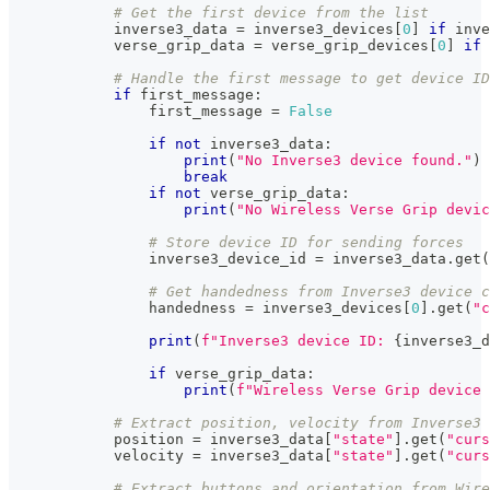
# Get the first device from the list
            inverse3_data 
=
 inverse3_devices
[
0
]
if
 inve
            verse_grip_data 
=
 verse_grip_devices
[
0
]
if
 
# Handle the first message to get device ID
if
 first_message
:
                first_message 
=
False
if
not
 inverse3_data
:
print
(
"No Inverse3 device found."
)
break
if
not
 verse_grip_data
:
print
(
"No Wireless Verse Grip devic
# Store device ID for sending forces
                inverse3_device_id 
=
 inverse3_data
.
get
(
# Get handedness from Inverse3 device c
                handedness 
=
 inverse3_devices
[
0
]
.
get
(
"c
print
(
f"Inverse3 device ID: 
{
inverse3_d
if
 verse_grip_data
:
print
(
f"Wireless Verse Grip device
# Extract position, velocity from Inverse3 
            position 
=
 inverse3_data
[
"state"
]
.
get
(
"curs
            velocity 
=
 inverse3_data
[
"state"
]
.
get
(
"curs
# Extract buttons and orientation from Wire