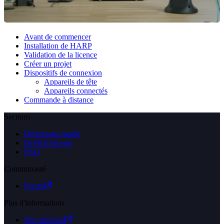
Avant de commencer
Installation de HARP
Validation de la licence
Créer un projet
Dispositifs de connexion
Appareils de tête
Appareils connectés
Commande à distance
Sections
Démarrage rapide
DevKit Inverse
FAQ
Communauté
Forum
Plus d'informations
Site principal