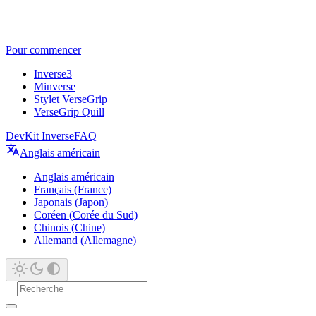
Pour commencer
Inverse3
Minverse
Stylet VerseGrip
VerseGrip Quill
DevKit Inverse
FAQ
Anglais américain
Anglais américain
Français (France)
Japonais (Japon)
Coréen (Corée du Sud)
Chinois (Chine)
Allemand (Allemagne)