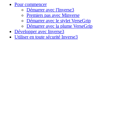
Pour commencer
Démarrer avec l'Inverse3
Premiers pas avec Minverse
Démarrer avec le stylet VerseGrip
Démarrer avec la plume VerseGrip
Développer avec Inverse3
Utiliser en toute sécurité Inverse3