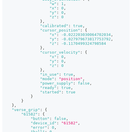
"w"
:
1
,
"x"
:
0
,
"y"
:
0
,
"z"
:
0
}
,
"calibrated"
:
true
,
"cursor_position"
:
{
"x"
:
-0.022203030064702034
,
"y"
:
-0.027979673817753792
,
"z"
:
-0.1170499324798584
}
,
"cursor_velocity"
:
{
"x"
:
0
,
"y"
:
0
,
"z"
:
0
}
,
"in_use"
:
true
,
"mode"
:
"position"
,
"power_supply"
:
false
,
"ready"
:
true
,
"started"
:
true
}
}
}
,
"verse_grip"
:
{
"61582"
:
{
"button"
:
false
,
"device_id"
:
"61582"
,
"error"
:
0
,
"hall"
:
0
,