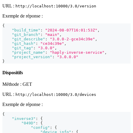
URL :
http://localhost:10000/3.0/version
Exemple de réponse :
{
"build_time"
:
"2024-08-07T16:01:53Z"
,
"git_branch"
:
"main"
,
"git_describe"
:
"3.0.0-2-gce34c39e"
,
"git_hash"
:
"ce34c39e"
,
"git_tag"
:
"3.0.0"
,
"project_name"
:
"haply-inverse-service"
,
"project_version"
:
"3.0.0.0"
}
Dispositifs
Méthode : GET
URL :
http://localhost:10000/3.0/devices
Exemple de réponse :
{
"inverse3"
:
{
"049D"
:
{
"config"
:
{
"device_info"
:
{