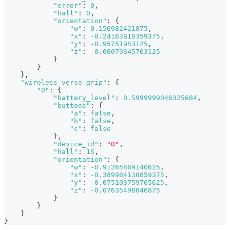
"error"
:
0
,
"hall"
:
0
,
"orientation"
:
{
"w"
:
0.156982421875
,
"x"
:
-0.24163818359375
,
"y"
:
-0.95751953125
,
"z"
:
-0.00079345703125
}
}
}
,
"wireless_verse_grip"
:
{
"0"
:
{
"battery_level"
:
0.5999999046325684
,
"buttons"
:
{
"a"
:
false
,
"b"
:
false
,
"c"
:
false
}
,
"device_id"
:
"0"
,
"hall"
:
15
,
"orientation"
:
{
"w"
:
-0.91265869140625
,
"x"
:
-0.389984130859375
,
"y"
:
-0.075103759765625
,
"z"
:
-0.07635498046875
}
}
}
}