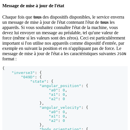
Message de mise à jour de l'état
Chaque fois que
tous
des dispositifs disponibles, le service enverra
un message de mise à jour de l'état contenant l'état de
tous
les
appareils. Si vous souhaitez connaître l'état de la machine, vous
devez lui envoyer un message au préalable, tel qu'une valeur de
force (même si les valeurs sont des zéros). Ceci est particulièrement
important si l'on utilise nos appareils comme dispositif d'entrée, par
exemple en suivant la position et en n'appliquant pas de force. Le
message de mise à jour de l'état a les caractéristiques suivantes
JSON
format :
{
"inverse3"
:
{
"049D"
:
{
"state"
:
{
"angular_position"
:
{
"a0"
:
0
,
"a1"
:
0
,
"a2"
:
0
}
,
"angular_velocity"
:
{
"a0"
:
0
,
"a1"
:
0
,
"a2"
:
0
}
,
"body_orientation"
:
{