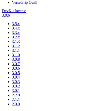
VerseGrip Quill
DevKit Inverse
3.0.6
3.5.x
3.4.x
3.3.x
3.2.x
3.1.3
3.1.2
3.1.1
3.1.0
3.0.8
3.0.7
3.0.6
3.0.5
3.0.4
3.0.3
3.0.2
3.0.1
2.2.0
2.1.1
2.0.0