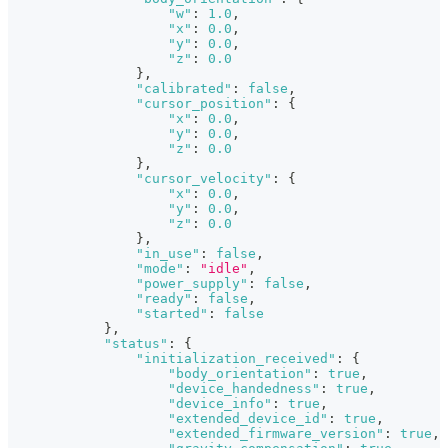
"w"
:
1.0
,
"x"
:
0.0
,
"y"
:
0.0
,
"z"
:
0.0
}
,
"calibrated"
:
false
,
"cursor_position"
:
{
"x"
:
0.0
,
"y"
:
0.0
,
"z"
:
0.0
}
,
"cursor_velocity"
:
{
"x"
:
0.0
,
"y"
:
0.0
,
"z"
:
0.0
}
,
"in_use"
:
false
,
"mode"
:
"idle"
,
"power_supply"
:
false
,
"ready"
:
false
,
"started"
:
false
}
,
"status"
:
{
"initialization_received"
:
{
"body_orientation"
:
true
,
"device_handedness"
:
true
,
"device_info"
:
true
,
"extended_device_id"
:
true
,
"extended_firmware_version"
:
true
,