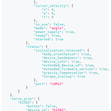
}
,
"cursor_velocity"
:
{
"x"
:
0
,
"y"
:
0
,
"z"
:
0
}
,
"in_use"
:
false
,
"mode"
:
"angle"
,
"power_supply"
:
true
,
"ready"
:
true
,
"started"
:
true
}
,
"status"
:
{
"initialization_received"
:
{
"body_orientation"
:
true
,
"device_handedness"
:
true
,
"device_info"
:
true
,
"extended_device_id"
:
true
,
"extended_firmware_version"
:
true
,
"gravity_compensation"
:
true
,
"torque_scaling"
:
true
}
,
"port"
:
"COM12"
}
}
}
,
"verse_grip"
:
{
"61582"
:
{
"button"
:
false
,
"device_id"
:
"61582"
,