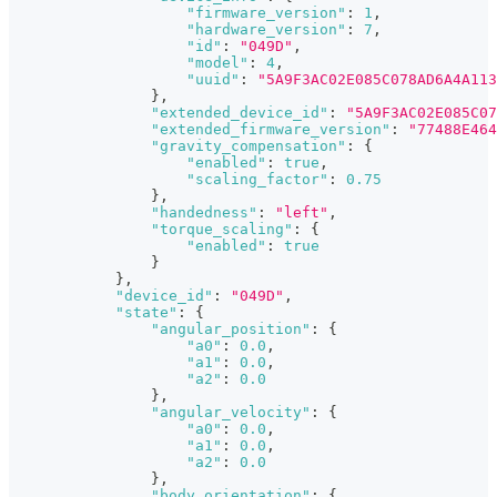
"firmware_version"
:
1
,
"hardware_version"
:
7
,
"id"
:
"049D"
,
"model"
:
4
,
"uuid"
:
"5A9F3AC02E085C078AD6A4A113
}
,
"extended_device_id"
:
"5A9F3AC02E085C07
"extended_firmware_version"
:
"77488E464
"gravity_compensation"
:
{
"enabled"
:
true
,
"scaling_factor"
:
0.75
}
,
"handedness"
:
"left"
,
"torque_scaling"
:
{
"enabled"
:
true
}
}
,
"device_id"
:
"049D"
,
"state"
:
{
"angular_position"
:
{
"a0"
:
0.0
,
"a1"
:
0.0
,
"a2"
:
0.0
}
,
"angular_velocity"
:
{
"a0"
:
0.0
,
"a1"
:
0.0
,
"a2"
:
0.0
}
,
"body_orientation"
:
{