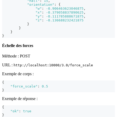
"hall"
:
15
,
"orientation"
:
{
"w"
:
-0.906463623046875
,
"x"
:
-0.379058837890625
,
"y"
:
-0.111785888671875
,
"z"
:
-0.136688232421875
}
}
}
}
Échelle des forces
Méthode : POST
URL :
http://localhost:10000/3.0/force_scale
Exemple de corps :
{
"force_scale"
:
0.5
}
Exemple de réponse :
{
"ok"
:
true
}