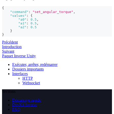
{
"command"
:
"set_angular_torque"
,
"values"
:
{
"a0"
:
0.5
,
"a1"
:
0.5
,
"a2"
:
0.5
}
}
Précédent
Introduction
Suivant
Paquet Inverse Unity
Exécuter, arrêter, redémarrer
Dossiers importants
Interfaces
HTTP
Websocket
Sections
Démarrage rapide
DevKit Inverse
FAQ