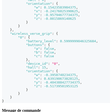
"orientation"
:
{
"w"
:
0.15423583984375
,
"x"
:
-0.24176025390625
,
"y"
:
-0.95794677734375
,
"z"
:
-0.0015869140625
}
}
}
,
"wireless_verse_grip"
:
{
"0"
:
{
"battery_level"
:
0.5999999046325684
,
"buttons"
:
{
"a"
:
false
,
"b"
:
false
,
"c"
:
false
}
,
"device_id"
:
"0"
,
"hall"
:
15
,
"orientation"
:
{
"w"
:
-0.3958740234375
,
"x"
:
0.639190673828125
,
"y"
:
-0.404388427734375
,
"z"
:
-0.51739501953125
}
}
}
}
Message de commande