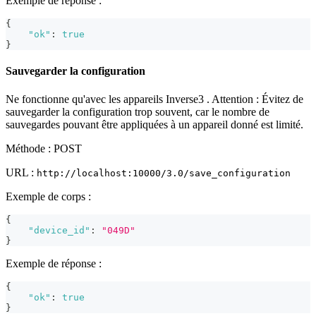
Exemple de réponse :
{
"ok"
:
true
}
Sauvegarder la configuration
Ne fonctionne qu'avec les appareils Inverse3 . Attention : Évitez de
sauvegarder la configuration trop souvent, car le nombre de
sauvegardes pouvant être appliquées à un appareil donné est limité.
Méthode : POST
URL :
http://localhost:10000/3.0/save_configuration
Exemple de corps :
{
"device_id"
:
"049D"
}
Exemple de réponse :
{
"ok"
:
true
}