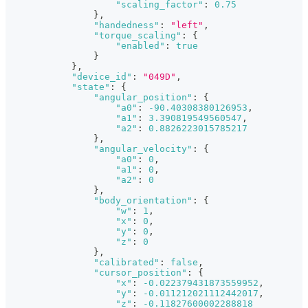
"scaling_factor"
:
0.75
}
,
"handedness"
:
"left"
,
"torque_scaling"
:
{
"enabled"
:
true
}
}
,
"device_id"
:
"049D"
,
"state"
:
{
"angular_position"
:
{
"a0"
:
-90.40308380126953
,
"a1"
:
3.390819549560547
,
"a2"
:
0.8826223015785217
}
,
"angular_velocity"
:
{
"a0"
:
0
,
"a1"
:
0
,
"a2"
:
0
}
,
"body_orientation"
:
{
"w"
:
1
,
"x"
:
0
,
"y"
:
0
,
"z"
:
0
}
,
"calibrated"
:
false
,
"cursor_position"
:
{
"x"
:
-0.022379431873559952
,
"y"
:
-0.011212021112442017
,
"z"
:
-0.11827600002288818