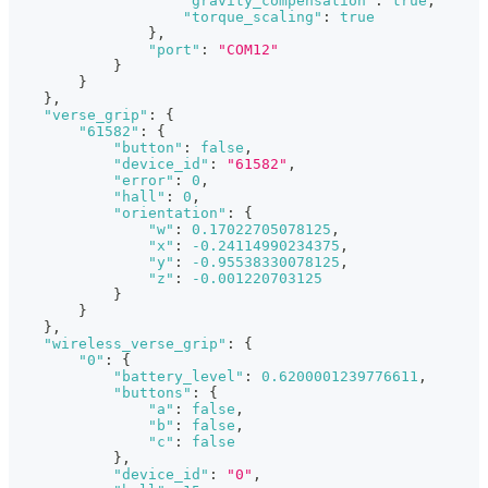
"gravity_compensation"
:
true
,
"torque_scaling"
:
true
}
,
"port"
:
"COM12"
}
}
}
,
"verse_grip"
:
{
"61582"
:
{
"button"
:
false
,
"device_id"
:
"61582"
,
"error"
:
0
,
"hall"
:
0
,
"orientation"
:
{
"w"
:
0.17022705078125
,
"x"
:
-0.24114990234375
,
"y"
:
-0.95538330078125
,
"z"
:
-0.001220703125
}
}
}
,
"wireless_verse_grip"
:
{
"0"
:
{
"battery_level"
:
0.6200001239776611
,
"buttons"
:
{
"a"
:
false
,
"b"
:
false
,
"c"
:
false
}
,
"device_id"
:
"0"
,