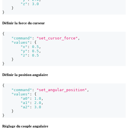
"z"
:
3.0
}
}
Définir la force du curseur
{
"command"
:
"set_cursor_force"
,
"values"
:
{
"x"
:
0.5
,
"y"
:
0.5
,
"z"
:
0.5
}
}
Définir la position angulaire
{
"command"
:
"set_angular_position"
,
"values"
:
{
"a0"
:
1.0
,
"a1"
:
2.0
,
"a2"
:
3.0
}
}
Réglage du couple angulaire