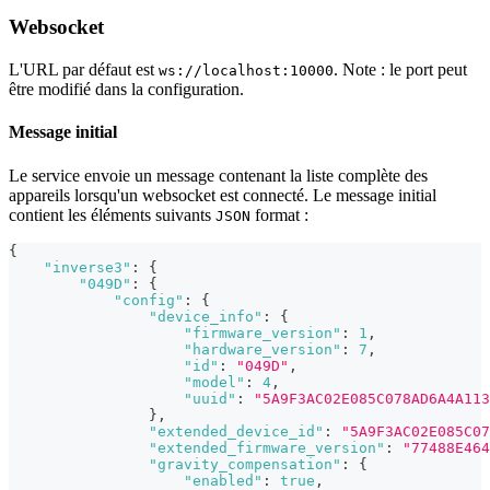
Websocket
L'URL par défaut est
. Note : le port peut
ws://localhost:10000
être modifié dans la configuration.
Message initial
Le service envoie un message contenant la liste complète des
appareils lorsqu'un websocket est connecté. Le message initial
contient les éléments suivants
format :
JSON
{
"inverse3"
:
{
"049D"
:
{
"config"
:
{
"device_info"
:
{
"firmware_version"
:
1
,
"hardware_version"
:
7
,
"id"
:
"049D"
,
"model"
:
4
,
"uuid"
:
"5A9F3AC02E085C078AD6A4A113
}
,
"extended_device_id"
:
"5A9F3AC02E085C07
"extended_firmware_version"
:
"77488E464
"gravity_compensation"
:
{
"enabled"
:
true
,