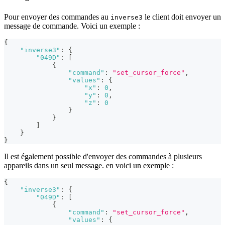
Pour envoyer des commandes au
le client doit envoyer un
inverse3
message de commande. Voici un exemple :
{
"inverse3"
:
{
"049D"
:
[
{
"command"
:
"set_cursor_force"
,
"values"
:
{
"x"
:
0
,
"y"
:
0
,
"z"
:
0
}
}
]
}
}
Il est également possible d'envoyer des commandes à plusieurs
appareils dans un seul message. en voici un exemple :
{
"inverse3"
:
{
"049D"
:
[
{
"command"
:
"set_cursor_force"
,
"values"
:
{