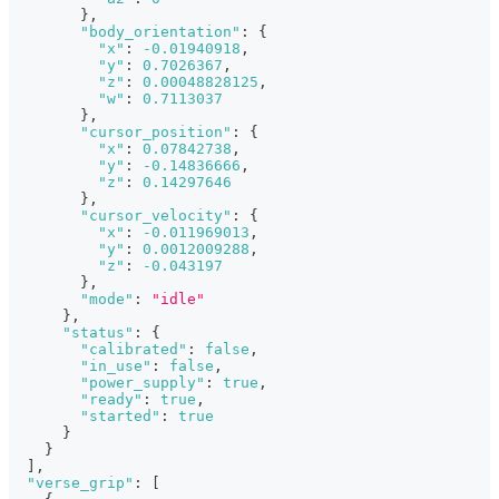
}
,
"body_orientation"
:
{
"x"
:
-0.01940918
,
"y"
:
0.7026367
,
"z"
:
0.00048828125
,
"w"
:
0.7113037
}
,
"cursor_position"
:
{
"x"
:
0.07842738
,
"y"
:
-0.14836666
,
"z"
:
0.14297646
}
,
"cursor_velocity"
:
{
"x"
:
-0.011969013
,
"y"
:
0.0012009288
,
"z"
:
-0.043197
}
,
"mode"
:
"idle"
}
,
"status"
:
{
"calibrated"
:
false
,
"in_use"
:
false
,
"power_supply"
:
true
,
"ready"
:
true
,
"started"
:
true
}
}
]
,
"verse_grip"
:
[