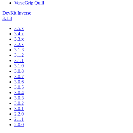
VerseGrip Quill
DevKit Inverse
3.1.3
3.5.x
3.4.x
3.3.x
3.2.x
3.1.3
3.1.2
3.1.1
3.1.0
3.0.8
3.0.7
3.0.6
3.0.5
3.0.4
3.0.3
3.0.2
3.0.1
2.2.0
2.1.1
2.0.0