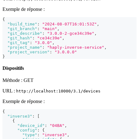
Exemple de réponse :
{
"build_time"
:
"2024-08-07T16:01:53Z"
,
"git_branch"
:
"main"
,
"git_describe"
:
"3.0.0-2-gce34c39e"
,
"git_hash"
:
"ce34c39e"
,
"git_tag"
:
"3.0.0"
,
"project_name"
:
"haply-inverse-service"
,
"project_version"
:
"3.0.0.0"
}
Dispositifs
Méthode : GET
URL :
http://localhost:10000/3.1/devices
Exemple de réponse :
{
"inverse3"
:
[
{
"device_id"
:
"04BA"
,
"config"
:
{
"type"
:
"inverse3"
,