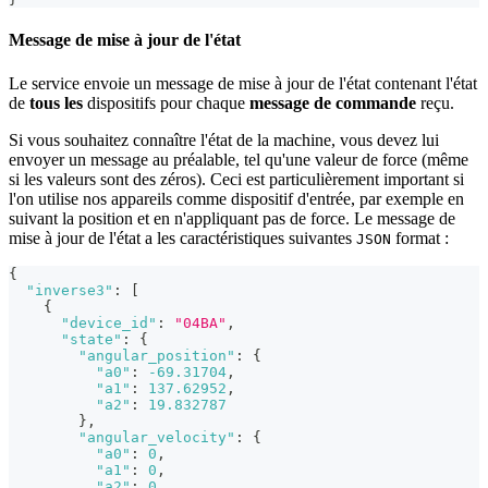
Message de mise à jour de l'état
Le service envoie un message de mise à jour de l'état contenant l'état
de
tous les
dispositifs pour chaque
message de commande
reçu.
Si vous souhaitez connaître l'état de la machine, vous devez lui
envoyer un message au préalable, tel qu'une valeur de force (même
si les valeurs sont des zéros). Ceci est particulièrement important si
l'on utilise nos appareils comme dispositif d'entrée, par exemple en
suivant la position et en n'appliquant pas de force. Le message de
mise à jour de l'état a les caractéristiques suivantes
format :
JSON
{
"inverse3"
:
[
{
"device_id"
:
"04BA"
,
"state"
:
{
"angular_position"
:
{
"a0"
:
-69.31704
,
"a1"
:
137.62952
,
"a2"
:
19.832787
}
,
"angular_velocity"
:
{
"a0"
:
0
,
"a1"
:
0
,
"a2"
:
0