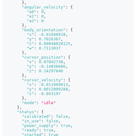
}
,
"angular_velocity"
:
{
"a0"
:
0
,
"a1"
:
0
,
"a2"
:
0
}
,
"body_orientation"
:
{
"x"
:
-0.01940918
,
"y"
:
0.7026367
,
"z"
:
0.00048828125
,
"w"
:
0.7113037
}
,
"cursor_position"
:
{
"x"
:
0.07842738
,
"y"
:
-0.14836666
,
"z"
:
0.14297646
}
,
"cursor_velocity"
:
{
"x"
:
-0.011969013
,
"y"
:
0.0012009288
,
"z"
:
-0.043197
}
,
"mode"
:
"idle"
}
,
"status"
:
{
"calibrated"
:
false
,
"in_use"
:
false
,
"power_supply"
:
true
,
"ready"
:
true
,
"started"
:
true