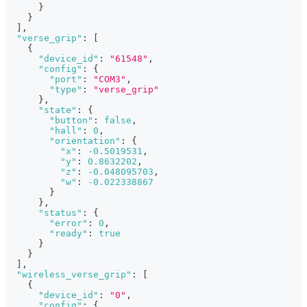
}
}
]
,
"verse_grip"
:
[
{
"device_id"
:
"61548"
,
"config"
:
{
"port"
:
"COM3"
,
"type"
:
"verse_grip"
}
,
"state"
:
{
"button"
:
false
,
"hall"
:
0
,
"orientation"
:
{
"x"
:
-0.5019531
,
"y"
:
0.8632202
,
"z"
:
-0.048095703
,
"w"
:
-0.022338867
}
}
,
"status"
:
{
"error"
:
0
,
"ready"
:
true
}
}
]
,
"wireless_verse_grip"
:
[
{
"device_id"
:
"0"
,
"config"
:
{