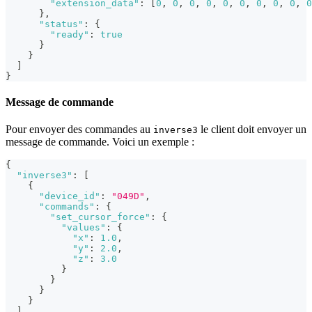
"extension_data"
:
[
0
,
0
,
0
,
0
,
0
,
0
,
0
,
0
,
0
,
0
}
,
"status"
:
{
"ready"
:
true
}
}
]
}
Message de commande
Pour envoyer des commandes au
le client doit envoyer un
inverse3
message de commande. Voici un exemple :
{
"inverse3"
:
[
{
"device_id"
:
"049D"
,
"commands"
:
{
"set_cursor_force"
:
{
"values"
:
{
"x"
:
1.0
,
"y"
:
2.0
,
"z"
:
3.0
}
}
}
}
]
,