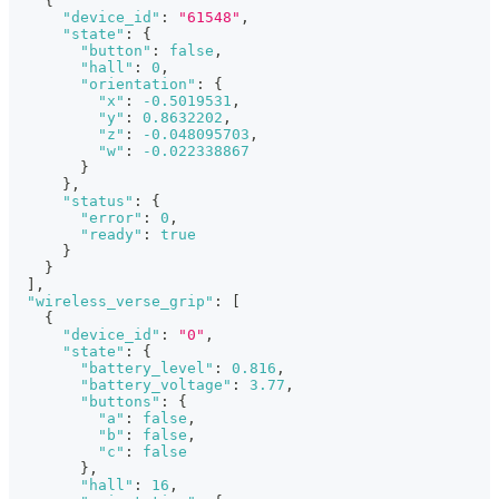
{
"device_id"
:
"61548"
,
"state"
:
{
"button"
:
false
,
"hall"
:
0
,
"orientation"
:
{
"x"
:
-0.5019531
,
"y"
:
0.8632202
,
"z"
:
-0.048095703
,
"w"
:
-0.022338867
}
}
,
"status"
:
{
"error"
:
0
,
"ready"
:
true
}
}
]
,
"wireless_verse_grip"
:
[
{
"device_id"
:
"0"
,
"state"
:
{
"battery_level"
:
0.816
,
"battery_voltage"
:
3.77
,
"buttons"
:
{
"a"
:
false
,
"b"
:
false
,
"c"
:
false
}
,
"hall"
:
16
,