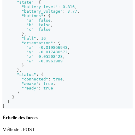
"state"
:
{
"battery_level"
:
0.816
,
"battery_voltage"
:
3.77
,
"buttons"
:
{
"a"
:
false
,
"b"
:
false
,
"c"
:
false
}
,
"hall"
:
16
,
"orientation"
:
{
"x"
:
-0.019866943
,
"y"
:
-0.017486572
,
"z"
:
0.05508423
,
"w"
:
-0.9963989
}
}
,
"status"
:
{
"connected"
:
true
,
"awake"
:
true
,
"ready"
:
true
}
}
]
}
Échelle des forces
Méthode : POST