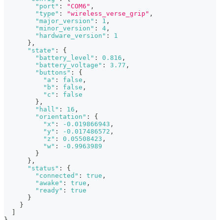
"port"
:
"COM6"
,
"type"
:
"wireless_verse_grip"
,
"major_version"
:
1
,
"minor_version"
:
4
,
"hardware_version"
:
1
}
,
"state"
:
{
"battery_level"
:
0.816
,
"battery_voltage"
:
3.77
,
"buttons"
:
{
"a"
:
false
,
"b"
:
false
,
"c"
:
false
}
,
"hall"
:
16
,
"orientation"
:
{
"x"
:
-0.019866943
,
"y"
:
-0.017486572
,
"z"
:
0.05508423
,
"w"
:
-0.9963989
}
}
,
"status"
:
{
"connected"
:
true
,
"awake"
:
true
,
"ready"
:
true
}
}
]
}