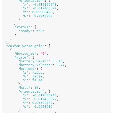
"orientation"
:
{
"x"
:
-0.019866943
,
"y"
:
-0.017486572
,
"z"
:
0.05508423
,
"w"
:
-0.9963989
}
}
,
"status"
:
{
"ready"
:
true
}
}
]
,
"custom_verse_grip"
:
[
{
"device_id"
:
"0"
,
"state"
:
{
"battery_level"
:
0.816
,
"battery_voltage"
:
3.77
,
"buttons"
:
{
"a"
:
false
,
"b"
:
false
,
"c"
:
false
}
,
"hall"
:
16
,
"orientation"
:
{
"x"
:
-0.019866943
,
"y"
:
-0.017486572
,
"z"
:
0.05508423
,
"w"
:
-0.9963989
}
,