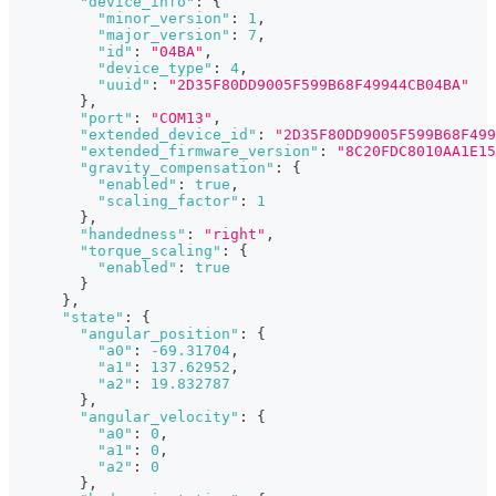
"device_info"
:
{
"minor_version"
:
1
,
"major_version"
:
7
,
"id"
:
"04BA"
,
"device_type"
:
4
,
"uuid"
:
"2D35F80DD9005F599B68F49944CB04BA"
}
,
"port"
:
"COM13"
,
"extended_device_id"
:
"2D35F80DD9005F599B68F499
"extended_firmware_version"
:
"8C20FDC8010AA1E15
"gravity_compensation"
:
{
"enabled"
:
true
,
"scaling_factor"
:
1
}
,
"handedness"
:
"right"
,
"torque_scaling"
:
{
"enabled"
:
true
}
}
,
"state"
:
{
"angular_position"
:
{
"a0"
:
-69.31704
,
"a1"
:
137.62952
,
"a2"
:
19.832787
}
,
"angular_velocity"
:
{
"a0"
:
0
,
"a1"
:
0
,
"a2"
:
0
}
,