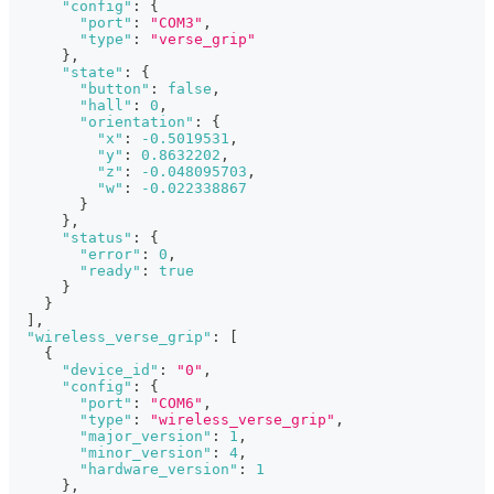
"config"
:
{
"port"
:
"COM3"
,
"type"
:
"verse_grip"
}
,
"state"
:
{
"button"
:
false
,
"hall"
:
0
,
"orientation"
:
{
"x"
:
-0.5019531
,
"y"
:
0.8632202
,
"z"
:
-0.048095703
,
"w"
:
-0.022338867
}
}
,
"status"
:
{
"error"
:
0
,
"ready"
:
true
}
}
]
,
"wireless_verse_grip"
:
[
{
"device_id"
:
"0"
,
"config"
:
{
"port"
:
"COM6"
,
"type"
:
"wireless_verse_grip"
,
"major_version"
:
1
,
"minor_version"
:
4
,
"hardware_version"
:
1
}
,