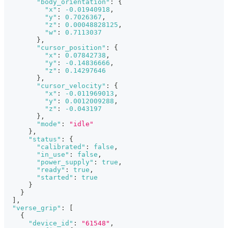
"body_orientation"
:
{
"x"
:
-0.01940918
,
"y"
:
0.7026367
,
"z"
:
0.00048828125
,
"w"
:
0.7113037
}
,
"cursor_position"
:
{
"x"
:
0.07842738
,
"y"
:
-0.14836666
,
"z"
:
0.14297646
}
,
"cursor_velocity"
:
{
"x"
:
-0.011969013
,
"y"
:
0.0012009288
,
"z"
:
-0.043197
}
,
"mode"
:
"idle"
}
,
"status"
:
{
"calibrated"
:
false
,
"in_use"
:
false
,
"power_supply"
:
true
,
"ready"
:
true
,
"started"
:
true
}
}
]
,
"verse_grip"
:
[
{
"device_id"
:
"61548"
,