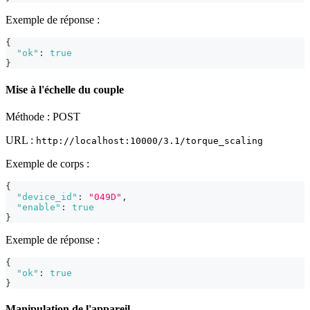
Exemple de réponse :
{
"ok"
:
true
}
Mise à l'échelle du couple
Méthode : POST
URL :
http://localhost:10000/3.1/torque_scaling
Exemple de corps :
{
"device_id"
:
"049D"
,
"enable"
:
true
}
Exemple de réponse :
{
"ok"
:
true
}
Manipulation de l'appareil