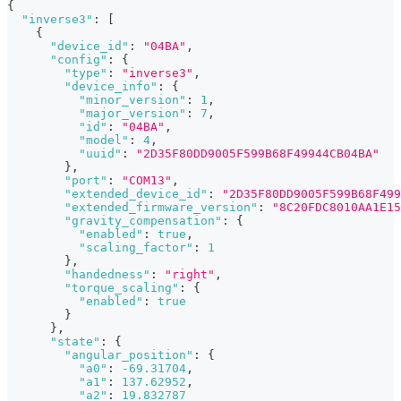
{
"inverse3"
:
[
{
"device_id"
:
"04BA"
,
"config"
:
{
"type"
:
"inverse3"
,
"device_info"
:
{
"minor_version"
:
1
,
"major_version"
:
7
,
"id"
:
"04BA"
,
"model"
:
4
,
"uuid"
:
"2D35F80DD9005F599B68F49944CB04BA"
}
,
"port"
:
"COM13"
,
"extended_device_id"
:
"2D35F80DD9005F599B68F499
"extended_firmware_version"
:
"8C20FDC8010AA1E15
"gravity_compensation"
:
{
"enabled"
:
true
,
"scaling_factor"
:
1
}
,
"handedness"
:
"right"
,
"torque_scaling"
:
{
"enabled"
:
true
}
}
,
"state"
:
{
"angular_position"
:
{
"a0"
:
-69.31704
,
"a1"
:
137.62952
,
"a2"
:
19.832787