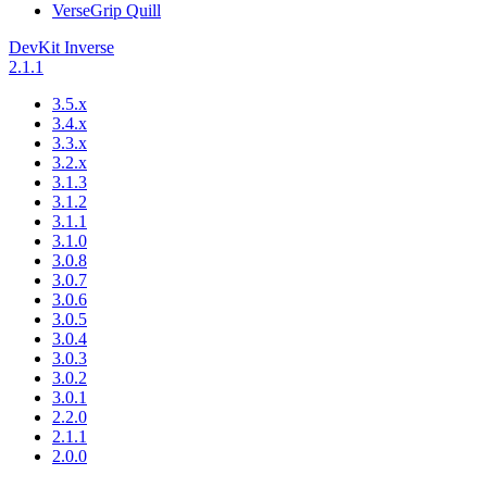
VerseGrip Quill
DevKit Inverse
2.1.1
3.5.x
3.4.x
3.3.x
3.2.x
3.1.3
3.1.2
3.1.1
3.1.0
3.0.8
3.0.7
3.0.6
3.0.5
3.0.4
3.0.3
3.0.2
3.0.1
2.2.0
2.1.1
2.0.0