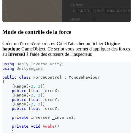
Mode de contrôle de la force
Créer un
C# et l'attacher au fichier
Origine
ForceControl.cs
haptique
GameObject. Ce script vous permet d'appliquer des forces
au
Inverse3
à l'aide des curseurs de l'inspecteur.
using
Haply
.
Inverse
.
Unity
;
using
UnityEngine
;
public
class
ForceControl
:
MonoBehaviour
{
[
Range
(
-
2
,
2
)
]
public
float
 forceX
;
[
Range
(
-
2
,
2
)
]
public
float
 forceY
;
[
Range
(
-
2
,
2
)
]
public
float
 forceZ
;
private
Inverse3
 _inverse3
;
private
void
Awake
(
)
{