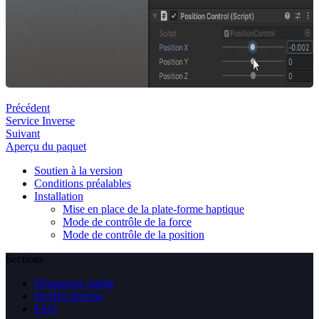
Précédent
Service Inverse
Suivant
Aperçu du paquet
Soutien à la version
Conditions préalables
Installation
Mise en place de la plate-forme haptique
Mode de contrôle de la force
Mode de contrôle de la position
Sections
Démarrage rapide
DevKit Inverse
FAQ