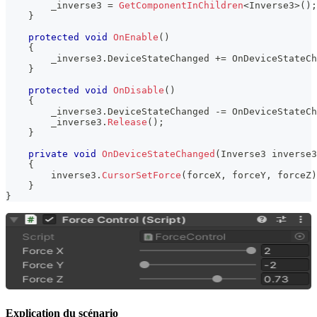
        _inverse3 
=
GetComponentInChildren
<
Inverse3
>
(
)
;
}
protected
void
OnEnable
(
)
{
        _inverse3
.
DeviceStateChanged 
+=
 OnDeviceStateCh
}
protected
void
OnDisable
(
)
{
        _inverse3
.
DeviceStateChanged 
-=
 OnDeviceStateCh
        _inverse3
.
Release
(
)
;
}
private
void
OnDeviceStateChanged
(
Inverse3
 inverse3
{
        inverse3
.
CursorSetForce
(
forceX
,
 forceY
,
 forceZ
)
}
}
Explication du scénario