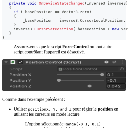
private
void
OnDeviceStateChanged
(
Inverse3
 inverse3
)
{
if
(
_basePosition 
==
 Vector3
.
zero
)
{
         _basePosition 
=
 inverse3
.
CursorLocalPosition
;
}
     inverse3
.
CursorSetPosition
(
_basePosition 
+
new
Vec
}
}
Assurez-vous que le script
ForceControl
ou tout autre
script contrôlant l'appareil est désactivé.
Comme dans l'exemple précédent :
Utiliser
pour régler le
position
en
positionX, Y, and Z
utilisant les curseurs en mode lecture.
L'option sélectionnée
Range(-0.1, 0.1)