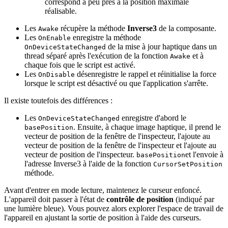
correspond à peu près à la position maximale
réalisable.
Les
récupère la méthode
Inverse3
de la composante.
Awake
Les
enregistre la méthode
OnEnable
de la mise à jour haptique dans un
OnDeviceStateChanged
thread séparé après l'exécution de la fonction
et à
Awake
chaque fois que le script est activé.
Les
désenregistre le rappel et réinitialise la force
OnDisable
lorsque le script est désactivé ou que l'application s'arrête.
Il existe toutefois des différences :
Les
enregistre d'abord le
OnDeviceStateChanged
. Ensuite, à chaque image haptique, il prend le
basePosition
vecteur de position de la fenêtre de l'inspecteur, l'ajoute au
vecteur de position de la fenêtre de l'inspecteur et l'ajoute au
vecteur de position de l'inspecteur.
et l'envoie à
basePosition
l'adresse Inverse3 à l'aide de la fonction
CursorSetPosition
méthode.
Avant d'entrer en mode lecture, maintenez le curseur enfoncé.
L'appareil doit passer à l'état de
contrôle de position
(indiqué par
une lumière bleue). Vous pouvez alors explorer l'espace de travail de
l'appareil en ajustant la sortie de position à l'aide des curseurs.