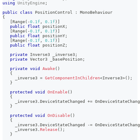
using
UnityEngine
;
public
class
PositionControl
:
MonoBehaviour
{
[
Range
(
-
0.1f
,
0.1f
)
]
public
float
 positionX
;
[
Range
(
-
0.1f
,
0.1f
)
]
public
float
 positionY
;
[
Range
(
-
0.1f
,
0.1f
)
]
public
float
 positionZ
;
private
Inverse3
 _inverse3
;
private
Vector3
 _basePosition
;
private
void
Awake
(
)
{
     _inverse3 
=
GetComponentInChildren
<
Inverse3
>
(
)
;
}
protected
void
OnEnable
(
)
{
     _inverse3
.
DeviceStateChanged 
+=
 OnDeviceStateChang
}
protected
void
OnDisable
(
)
{
     _inverse3
.
DeviceStateChanged 
-=
 OnDeviceStateChang
     _inverse3
.
Release
(
)
;
}