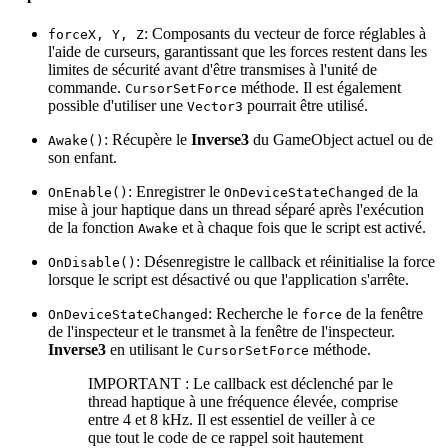
: Composants du vecteur de force réglables à
forceX, Y, Z
l'aide de curseurs, garantissant que les forces restent dans les
limites de sécurité avant d'être transmises à l'unité de
commande.
méthode. Il est également
CursorSetForce
possible d'utiliser une
pourrait être utilisé.
Vector3
: Récupère le
Inverse3
du GameObject actuel ou de
Awake()
son enfant.
: Enregistrer le
de la
OnEnable()
OnDeviceStateChanged
mise à jour haptique dans un thread séparé après l'exécution
de la fonction
et à chaque fois que le script est activé.
Awake
: Désenregistre le callback et réinitialise la force
OnDisable()
lorsque le script est désactivé ou que l'application s'arrête.
: Recherche le
de la fenêtre
OnDeviceStateChanged
force
de l'inspecteur et le transmet à la fenêtre de l'inspecteur.
Inverse3
en utilisant le
méthode.
CursorSetForce
IMPORTANT : Le callback est déclenché par le
thread haptique à une fréquence élevée, comprise
entre 4 et 8 kHz. Il est essentiel de veiller à ce
que tout le code de ce rappel soit hautement