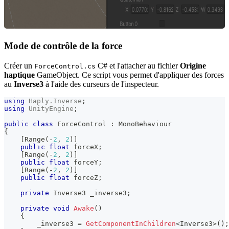
Mode de contrôle de la force
Créer un
C# et l'attacher au fichier
Origine
ForceControl.cs
haptique
GameObject. Ce script vous permet d'appliquer des forces
au
Inverse3
à l'aide des curseurs de l'inspecteur.
using
Haply
.
Inverse
;
using
UnityEngine
;
public
class
ForceControl
:
MonoBehaviour
{
[
Range
(
-
2
,
2
)
]
public
float
 forceX
;
[
Range
(
-
2
,
2
)
]
public
float
 forceY
;
[
Range
(
-
2
,
2
)
]
public
float
 forceZ
;
private
Inverse3
 _inverse3
;
private
void
Awake
(
)
{
        _inverse3 
=
GetComponentInChildren
<
Inverse3
>
(
)
;