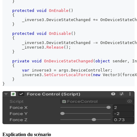
}
protected
void
OnEnable
(
)
{
        _inverse3
.
DeviceStateChanged 
+=
 OnDeviceStateCh
}
protected
void
OnDisable
(
)
{
        _inverse3
.
DeviceStateChanged 
-=
 OnDeviceStateCh
        _inverse3
.
Release
(
)
;
}
private
void
OnDeviceStateChanged
(
object
 sender
,
In
{
var
 inverse3 
=
 args
.
DeviceController
;
        inverse3
.
SetCursorLocalForce
(
new
Vector3
(
forceX
}
}
Explication du scénario