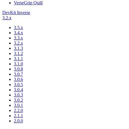
VerseGrip Quill
DevKit Inverse
3.2.x
3.5.x
3.4.x
3.3.x
3.2.x
3.1.3
3.1.2
3.1.1
3.1.0
3.0.8
3.0.7
3.0.6
3.0.5
3.0.4
3.0.3
3.0.2
3.0.1
2.2.0
2.1.1
2.0.0