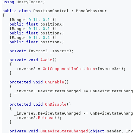
using
UnityEngine
;
public
class
PositionControl
:
MonoBehaviour
{
[
Range
(
-
0.1f
,
0.1f
)
]
public
float
 positionX
;
[
Range
(
-
0.1f
,
0.1f
)
]
public
float
 positionY
;
[
Range
(
-
0.1f
,
0.1f
)
]
public
float
 positionZ
;
private
Inverse3
 _inverse3
;
private
void
Awake
(
)
{
     _inverse3 
=
GetComponentInChildren
<
Inverse3
>
(
)
;
}
protected
void
OnEnable
(
)
{
     _inverse3
.
DeviceStateChanged 
+=
 OnDeviceStateChang
}
protected
void
OnDisable
(
)
{
     _inverse3
.
DeviceStateChanged 
-=
 OnDeviceStateChang
     _inverse3
.
Release
(
)
;
}
private
void
OnDeviceStateChanged
(
object
 sender
,
Inv