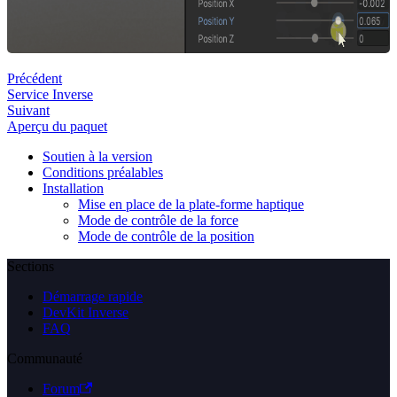
Précédent
Service Inverse
Suivant
Aperçu du paquet
Soutien à la version
Conditions préalables
Installation
Mise en place de la plate-forme haptique
Mode de contrôle de la force
Mode de contrôle de la position
Sections
Démarrage rapide
DevKit Inverse
FAQ
Communauté
Forum