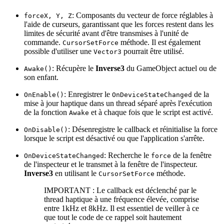
: Composants du vecteur de force réglables à
forceX, Y, Z
l'aide de curseurs, garantissant que les forces restent dans les
limites de sécurité avant d'être transmises à l'unité de
commande.
méthode. Il est également
CursorSetForce
possible d'utiliser une
pourrait être utilisé.
Vector3
: Récupère le
Inverse3
du GameObject actuel ou de
Awake()
son enfant.
: Enregistrer le
de la
OnEnable()
OnDeviceStateChanged
mise à jour haptique dans un thread séparé après l'exécution
de la fonction
et à chaque fois que le script est activé.
Awake
: Désenregistre le callback et réinitialise la force
OnDisable()
lorsque le script est désactivé ou que l'application s'arrête.
: Recherche le
de la fenêtre
OnDeviceStateChanged
force
de l'inspecteur et le transmet à la fenêtre de l'inspecteur.
Inverse3
en utilisant le
méthode.
CursorSetForce
IMPORTANT : Le callback est déclenché par le
thread haptique à une fréquence élevée, comprise
entre 1kHz et 8kHz. Il est essentiel de veiller à ce
que tout le code de ce rappel soit hautement