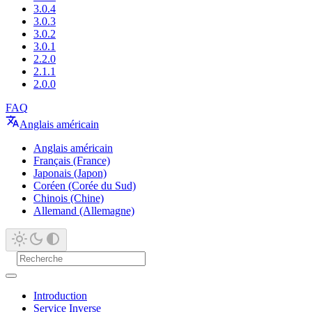
3.0.4
3.0.3
3.0.2
3.0.1
2.2.0
2.1.1
2.0.0
FAQ
Anglais américain
Anglais américain
Français (France)
Japonais (Japon)
Coréen (Corée du Sud)
Chinois (Chine)
Allemand (Allemagne)
Introduction
Service Inverse