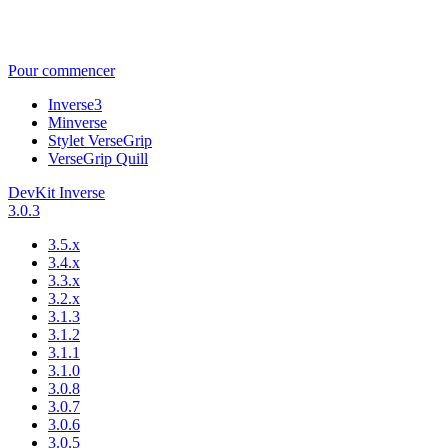
Pour commencer
Inverse3
Minverse
Stylet VerseGrip
VerseGrip Quill
DevKit Inverse
3.0.3
3.5.x
3.4.x
3.3.x
3.2.x
3.1.3
3.1.2
3.1.1
3.1.0
3.0.8
3.0.7
3.0.6
3.0.5